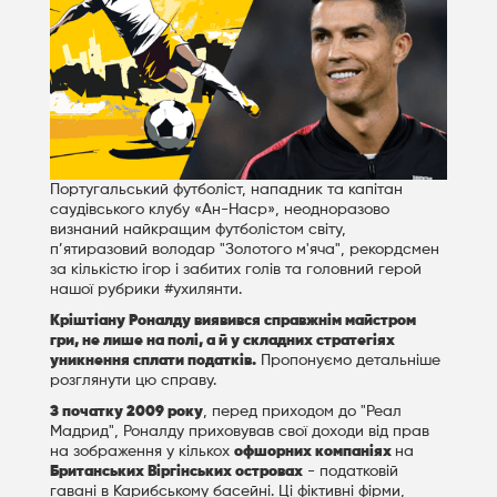
Португальський футболіст, нападник та капітан
саудівського клубу «Ан-Наср», неодноразово
визнаний найкращим футболістом світу,
п’ятиразовий володар "Золотого м'яча", рекордсмен
за кількістю ігор і забитих голів та головний герой
нашої рубрики #ухилянти.
Кріштіану Роналду виявився справжнім майстром
гри, не лише на полі, а й у складних стратегіях
уникнення сплати податків.
Пропонуємо детальніше
розглянути цю справу.
З початку 2009 року
, перед приходом до "Реал
Мадрид", Роналду приховував свої доходи від прав
на зображення у кількох
офшорних компаніях
на
Британських Віргінських островах
- податковій
гавані в Карибському басейні. Ці фіктивні фірми,