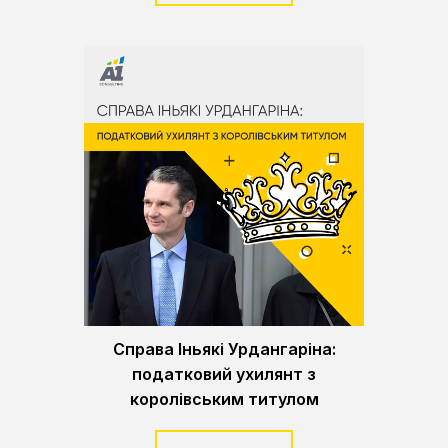
Справа Іньякі Урдангаріна:
податковий ухилянт з
королівським титулом