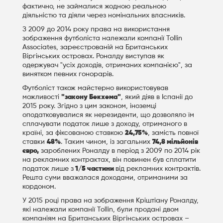
фактично, не займалися жодною реальною
діяльністю та діяли через номінальних власників.
З 2009 до 2014 року права на використання
зображення футболіста належали компанії Tollin
Associates, зареєстрованій на Британських
Віргінських островах. Роналду виступав як
одержувач "усіх доходів, отриманих компанією", за
винятком певних гонорарів.
Футболіст також майстерно використовував
можливості
"закону Бекхема"
, який діяв в Іспанії до
2015 року. Згідно з цим законом, іноземці
оподатковувалися як нерезиденти, що дозволяло їм
сплачувати податок лише з доходу, отриманого в
країні, за фіксованою ставкою
24,75%
, замість повної
ставки
48%
. Таким чином, із загальних
74,8 мільйонів
євро,
зароблених Роналду в період з 2009 по 2014 рік
на рекламних контрактах, він повинен був сплатити
податок лише з
1/5 частини
від рекламних контрактів.
Решта суми вважалася доходами, отриманими за
кордоном.
У 2015 році права на зображення Кріштіану Роналду,
які належали компанії Tollin, були продані двом
компаніям на Британських Віргінських островах –