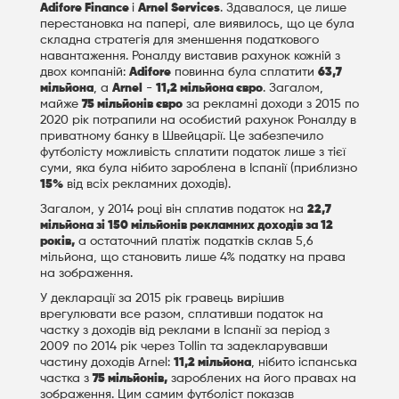
Adifore Finance
і
Arnel Services
. Здавалося, це лише
перестановка на папері, але виявилось, що це була
складна стратегія для зменшення податкового
навантаження. Роналду виставив рахунок кожній з
двох компаній:
Adifore
повинна була сплатити
63,7
мільйона
, а
Arnel
-
11,2 мільйона євро
. Загалом,
майже
75 мільйонів євро
за рекламні доходи з 2015 по
2020 рік потрапили на особистий рахунок Роналду в
приватному банку в Швейцарії. Це забезпечило
футболісту можливість сплатити податок лише з тієї
суми, яка була нібито зароблена в Іспанії (приблизно
15%
від всіх рекламних доходів).
Загалом, у 2014 році він сплатив податок на
22,7
мільйона зі 150 мільйонів рекламних доходів за 12
років,
а остаточний платіж податків склав 5,6
мільйона, що становить лише 4% податку на права
на зображення.
У декларації за 2015 рік гравець вирішив
врегулювати все разом, сплативши податок на
частку з доходів від реклами в Іспанії за період з
2009 по 2014 рік через Tollin та задекларувавши
частину доходів Arnel:
11,2 мільйона
, нібито іспанська
частка з
75 мільйонів,
зароблених на його правах на
зображення. Цим самим футболіст показав