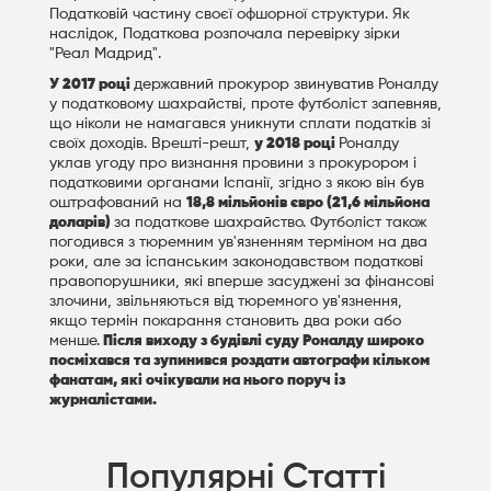
Податковій частину своєї офшорної структури. Як
наслідок, Податкова розпочала перевірку зірки
"Реал Мадрид".
У 2017 році
державний прокурор звинуватив Роналду
у податковому шахрайстві, проте футболіст запевняв,
що ніколи не намагався уникнути сплати податків зі
своїх доходів. Врешті-решт,
у 2018 році
Роналду
уклав угоду про визнання провини з прокурором і
податковими органами Іспанії, згідно з якою він був
оштрафований на
18,8 мільйонів євро (21,6 мільйона
доларів)
за податкове шахрайство. Футболіст також
погодився з тюремним ув'язненням терміном на два
роки, але за іспанським законодавством податкові
правопорушники, які вперше засуджені за фінансові
злочини, звільняються від тюремного ув'язнення,
якщо термін покарання становить два роки або
менше.
Після виходу з будівлі суду Роналду широко
посміхався та зупинився роздати автографи кільком
фанатам, які очікували на нього поруч із
журналістами.
Популярні Статті