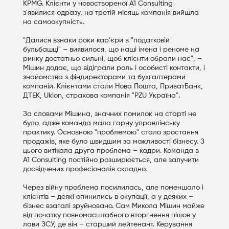
KPMG. Клієнти у новоствореної A1 Consulting
з'явилися одразу, на третій місяць компанія вийшла
на самоокупність.
"Далися взнаки роки кар'єри в "податковій
бульбашці" – виявилося, що наші імена і реноме на
ринку достатньо сильні, щоб клієнти обрали нас", –
Мішин додає, що відіграли роль і особисті контакти, і
знайомства з фіндиректорами та бухгалтерами
компаній. Клієнтами стали Нова Пошта, ПриватБанк,
ДТЕК, Uklon, страхова компанія "PZU Україна".
За словами Мішина, значних помилок на старті не
було, адже команда мала гарну управлінську
практику. Основною "проблемою" стало зростання
продажів, яке було швидшим за можливості бізнесу. З
цього витікала друга проблема – кадри. Команда в
A1 Consulting постійно розширюється, але залучити
досвідчених професіоналів складно.
Через війну проблема посилилась, але поменшало і
клієнтів – деякі опинились в окупації, а у деяких –
бізнес взагалі зруйновано. Сам Микола Мішин майже
від початку повномасштабного вторгнення пішов у
лави ЗСУ, де він – старший лейтенант. Керування