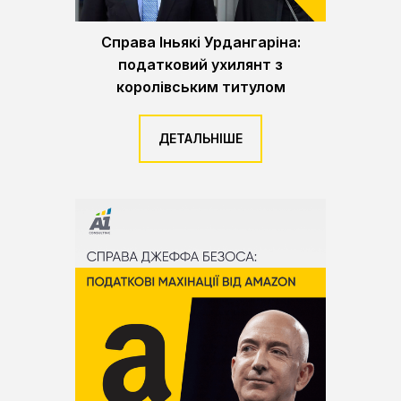
Справа Іньякі Урдангаріна:
податковий ухилянт з
королівським титулом
ДЕТАЛЬНІШЕ