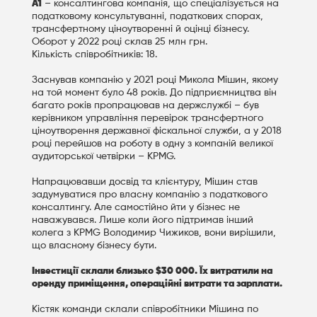
А1
– консалтингова компанія, що спеціалізується на
податковому консультуванні, податкових спорах,
трансфертному ціноутворенні й оцінці бізнесу.
Оборот у 2022 році склав 25 млн грн.
Кількість співробітників: 18.
Заснував компанію у 2021 році Микола Мішин, якому
на той момент було 48 років. До підприємництва він
багато років пропрацював на держслужбі – був
керівником управління перевірок трансфертного
ціноутворення державної фіскальної служби, а у 2018
році перейшов на роботу в одну з компаній великої
аудиторської четвірки – KPMG.
Напрацювавши досвід та клієнтуру, Мішин став
задумуватися про власну компанію з податкового
консалтингу. Але самостійно йти у бізнес не
наважувався. Лише коли його підтримав інший
колега з KPMG Володимир Чижиков, вони вирішили,
що власному бізнесу бути.
Інвестиції склали близько $30 000. Їх витратили на
оренду приміщення, операційні витрати та зарплати.
Кістяк команди склали співробітники Мішина по