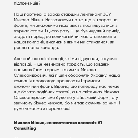
підприємців?
Наш партнер, а зараз старший лейтенант ЗСУ
Микола Мішин. Незважаючи на те, що він зараз на
фронті, ми знаходимо можливість поспілкуватися з
журналістами. І цього разу – це був чудовий привід
згадати період до великої війни, час становлення
нашої компанії, виклики з якими ми стикалися, як
росла наша команда.
Але найголовніші емоції, які ми відчували, готуючи
відповіді, – це невимовна гордість, що завдяки
нашим воїнам, героям, таким як Микола
Олександрович, які пішли обороняти Україну, наша
компанія продовжує працювати і тримати
економічний фронт. Віримо, що попереду нас чекає
ще багато подібних статей, а на світлинах Микола
Олександрович вже буде не у військовій формі, а у
звичному бізнес кежуал, бо ми так скучили за ним, і
дуже чекаємо з перемогою!
Микола Мішин, консалтингова компанія A1
Consulting