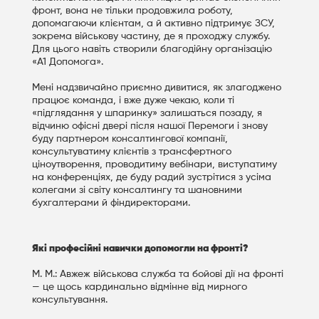
фронт, вона не тільки продовжила роботу,
допомагаючи клієнтам, а й активно підтримує ЗСУ,
зокрема військову частину, де я проходжу службу.
Для цього навіть створили благодійну організацію
«А1 Допомога».
Мені надзвичайно приємно дивитися, як злагоджено
працює команда, і вже дуже чекаю, коли ті
«підглядання у шпаринку» залишаться позаду, я
відчиню офісні двері після нашої Перемоги і знову
буду партнером консалтингової компанії,
консультуватиму клієнтів з трансфертного
ціноутворення, проводитиму вебінари, виступатиму
на конференціях, де буду радий зустрітися з усіма
колегами зі світу консалтингу та шановними
бухгалтерами й фіндиректорами.
Які професійні навички допомогли на фронті?
М. М.: Авжеж військова служба та бойові дії на фронті
— це щось кардинально відмінне від мирного
консультування.