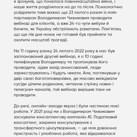
я зрозумів, що почалася повномасштабна війна, і
наше життя розділилося на до та після. Психологічно
усвідомити таке важко: ще 23 лютого разом із моїм
партнером Володимиром Чижиковим проводити
вебінар для клієнтів, а вже 24-го чути вибухи й
бачити, як Україну обстрілюють ракетами. Пам'ятаю,
що ще пів дня мозок не готовий був прийняти та
охопити масштаб трагедії.
На 11 годину ранку 24 лютого 2022 року в нас був
запланований другий вебінар, я о 10 годині
телефонував Володимиру та пропонував його
проводити, адже захід анонсований, люди
зареєструвались і будуть чекати. Але, поглянувши у
двір своєї багатоповерхівки, де масово виїжджали
сусіди цілими родинами, читаючи стрічку новин і
телеграм-каналів, той вебінар вирішив таки не
проводити.
До речі, онлайн-заходи якраз і були частиною моєї
роботи. У 2021 році ми з Володимиром Чижиковим
заснували консалтингову компанію А1. Податковий
консалтинг, зокрема консультування з
трансфертного ціноутворення, — це моя довоєнна
пристрасть і улюблена робота, яка відкривалася