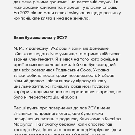
для мене різними гранями: і на державній службі, і в
міжнародній компанії та, нарешті, у власній справі.
На 2022 рік ми мали великі очікування щодо розвитку
компанії, але клята війна все змінила.
Яким був ваш шлях у ЗСУ?
М. М.: У далекому 1992 році я закінчив Донецьке
військово-педагогічне училище та отримав військове
звання «лейтенант». Я вчився на того, кого раніше в
армії називали замполітами. Той час був складний
для всіх: розвалився Радянський Союз, Україна
тільки робила перші кроки незалежності. Я обрав
вільний диплом і після випуску відразу пішов у
цивільне життя. Усі тридцять років моєї трудової
кар'єри я жодним чином не перетинався з армією, не
було ні переатестацій, ні зборів.
Перші думки про повернення до лав ЗСУ в мене
з'явилися наприкінці лютого, але була низка
невирішених питань із родиною, близькими в Києві та
Маріуполі. На початку березня, коли спостерігав
трагедію Бучі, Ірпеня та насамперед Маріуполя (де я