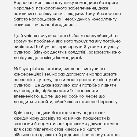
Водночас мені, як заступнику командира батареї з
морально-психологічного забезпечення, дуже
важливим є спілкування з людьми. Тому, безперечно,
багато напрацьованих і необхідних у консалтингу
навичок і вмінь мені згодилися.
Це й уміння почути клієнта (військовослужбовця) та
зрозуміти проблему, яка його турбує та яку потрібно
вирішити. Це й уміння привернути й утримати увагу
аудиторії (кількох десятків солдатів), завоювати їхню
довіру як до фахівця (командира).
Мої зустрічі з клієнтами, численні виступи на
конференціях і вебінарах допомогли напрацювати
впевненість у тому, що ти маєш донести клієнту або
аудиторії. Це дуже важливо, коли потрібно підняти
дух солдатів, підбадьорити їх і наповнити
впевненістю, що те, що ми робимо, через що
доводиться пройти, обов'язково принесе Перемогу!
Крім того, завдяки багаторічному податково-
юридичному досвіду та навичкам працювати із
законами й нормативно-правовими документами я
для своїх підлеглих став кимось на кшталт
військового адвоката й радника. При цьому питання,