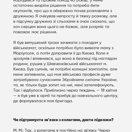
народився та прожив понад 40 років), у мене
остаточно визріли рішення та потреба бити
окупантів, про що я обережно почав розмовляти з
дружиною. Я очікував непросту й тяжку розмову, але
в підсумку дружина зі сльозами в очах сказала, що
хоч серцем вона цього не бажає, але розуміє та
поважає моє рішення.
Я був вимушений трохи зачекати з походом у
військкомат, оскільки потрібно було вивезти маму з
Маріуполя, а потім доправити її до Києва. Коли я
зрозумів і впевнився, що вона в безпеці під наглядом
родини, рушив у Шевченківський військкомат м.
Києва. Був сумнів, чи потрібні колишні замполіти, але
мене запевнили, що моя військова професія дуже
затребувана сучасними Збройними силами України,
та, як тільки буде запит на неї, мені зателефонують.
Так і відбулося. Приблизно через тиждень — 18 квітня
— я був уже в армії та прибув до навчального центру,
де формувалася моя бригада.
Чи підтримуєте зв'язки з колегами, даєте підказки?
М. М.: Так, з колегами я постійно на зв'язку. Через