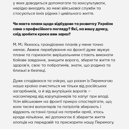
у яких доводиться допомагати та консультувати,
нерідко виходять за межі військової служби та
стосуються їхніх рідних і цивільного життя.
Чи маєте плани щодо відбудови та розвитку України
саме з професійного погляду? Які, на вашу думку,
слід зробити кроки вже зараз?
М. М.: Якихось грандіозних планів у мене точно
немає. Авжеж перебування на фронті дуже звужує
плани та горизонти: вирішальними стають виконати
бойове завдання, знищити ворога, зберегти життя та
здоров'я, своє та побратимів, знати, що родина та
близькі в безпеці.
Дуже сподіваюся та очікую, що разом із Перемогою
наша країна очиститься не тільки від російських
загарбників, а й від внутрішніх ворогів —
насамперед від корупціонерів та хапуг при владі.
Усім військовим на фронті прикро спостерігати, що,
коли тисячі волонтерів та патріотів збирають і
віддають останні гроші на потреби армії, хтось
краде мільйони, які допомогли б зберегти життя
хлопців на передовій та прискорити нашу Перемогу.