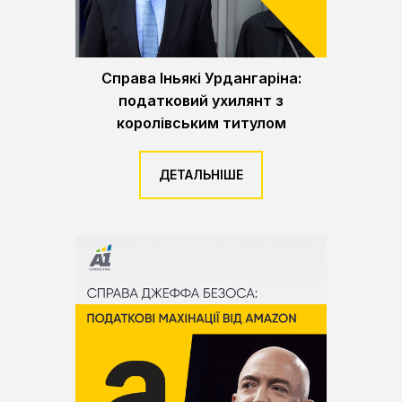
Справа Іньякі Урдангаріна:
податковий ухилянт з
королівським титулом
ДЕТАЛЬНІШЕ