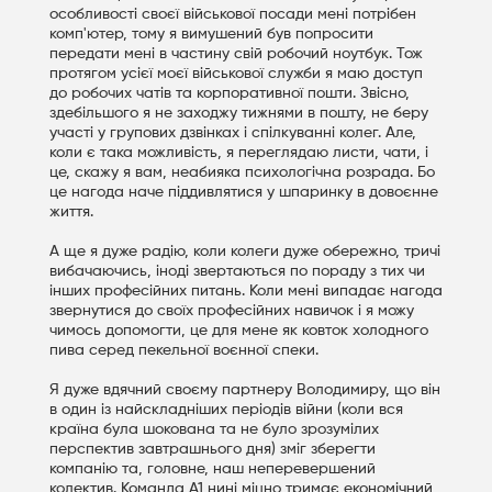
особливості своєї військової посади мені потрібен
комп'ютер, тому я вимушений був попросити
передати мені в частину свій робочий ноутбук. Тож
протягом усієї моєї військової служби я маю доступ
до робочих чатів та корпоративної пошти. Звісно,
здебільшого я не заходжу тижнями в пошту, не беру
участі у групових дзвінках і спілкуванні колег. Але,
коли є така можливість, я переглядаю листи, чати, і
це, скажу я вам, неабияка психологічна розрада. Бо
це нагода наче піддивлятися у шпаринку в довоєнне
життя.
А ще я дуже радію, коли колеги дуже обережно, тричі
вибачаючись, іноді звертаються по пораду з тих чи
інших професійних питань. Коли мені випадає нагода
звернутися до своїх професійних навичок і я можу
чимось допомогти, це для мене як ковток холодного
пива серед пекельної воєнної спеки.
Я дуже вдячний своєму партнеру Володимиру, що він
в один із найскладніших періодів війни (коли вся
країна була шокована та не було зрозумілих
перспектив завтрашнього дня) зміг зберегти
компанію та, головне, наш неперевершений
колектив. Команда А1 нині міцно тримає економічний